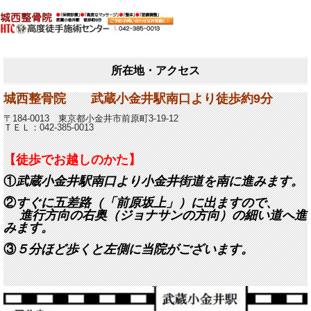
所在地・アクセス
城西整骨院 武蔵小金井駅南口より徒歩約9分
〒184-0013 東京都小金井市前原町3-19-12
ＴＥＬ：042-385-0013
【徒歩でお越しのかた】
①
武蔵小金井駅南口より小金井街道を南に進みます。
②
すぐに五差路（「前原坂上」）に出ますので、
進行方向の右奥（ジョナサンの方向）の細い道へ進
みます。
③
５分ほど歩くと左側に当院がございます。