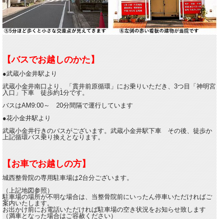
【バスでお越しのかた】
●武蔵小金井駅より
武蔵小金井南口より、「貫井前原循環」にお乗りいただき、3つ目「神明宮
入口」下車 徒歩約1分です。
バスはAM9:00～ 20分間隔で運行しています
●花小金井駅より
武蔵小金井行きのバスがございます。武蔵小金井駅下車 その後、徒歩か
上記循環バス乗り換えとなります。
【お車でお越しの方】
城西整骨院の専用駐車場は2台分ございます。
（上記地図参照）
駐車場の場所が不明な場合は、当整骨院前にいったん停車いただければご
案内いたします。
お出かけ前にお電話いただければ駐車場の空き状況をお知らせ致します
（満車となった場合はご容赦ください）